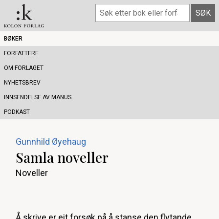
BØKER
FORFATTERE
OM FORLAGET
NYHETSBREV
INNSENDELSE AV MANUS
PODKAST
Gunnhild Øyehaug
Samla noveller
Noveller
Å skrive er eit forsøk på å stanse den flytande