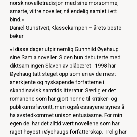
norsk novelletradisjon med sine morsomme,
smarte, viltre noveller, nå endelig samlet i ett
bind.»
Daniel Gunstveit, Klassekampen – årets beste
bøker
«I disse dager utgir nemlig Gunnhild Øyehaug
sine
Samla noveller
. Siden hun debuterte med
diktsamlingen
Slaven av blåbæret
i 1998 har
Øyehaug tatt steget opp som en av de mest
anerkjente og nyskapende forfatterne i
skandinavisk samtidslitteratur. Særlig er det
romanene som har gjort henne til kritiker- og
publikumsfavoritt, men også essayene synes å
ha avstedkommet unison entusiasme. For min
egen del har det alltid vært novellene som har
raget høyest i Øyehaugs forfatterskap. Trolig har