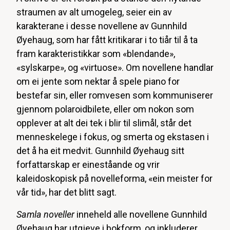
straumen av alt umogeleg, seier ein av
karakterane i desse novellene av Gunnhild
Øyehaug, som har fått kritikarar i to tiår til å ta
fram karakteristikkar som «blendande»,
«sylskarpe», og «virtuose». Om novellene handlar
om ei jente som nektar å spele piano for
bestefar sin, eller romvesen som kommuniserer
gjennom polaroidbilete, eller om nokon som
opplever at alt dei tek i blir til slimål, står det
menneskelege i fokus, og smerta og ekstasen i
det å ha eit medvit. Gunnhild Øyehaug sitt
forfattarskap er eineståande og vrir
kaleidoskopisk på novelleforma, «ein meister for
vår tid», har det blitt sagt.
Samla noveller
inneheld alle novellene Gunnhild
Øyehaug har utgjeve i bokform, og inkluderer