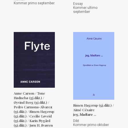
Kommer primo september
Essay
Kommer ultimo
september
Anne Carson / Tone
Hødnebø (gj.dikt.) /
Øyvind Berg (gj.dikt.) /
Simen Hagerup (gj.dikt.) /
Pedro Carmona-Alvarez
Aimé Césaire
(gj.dikt.) / Simen Hagerup
jeg, bladtare ...
(gj.dikt.) / Cecilie Løveid
(gj.dikt.) / Karin Nygård
Dikt
(gj.dikt.) / Jørn H. Sværen
Kommer primo oktober