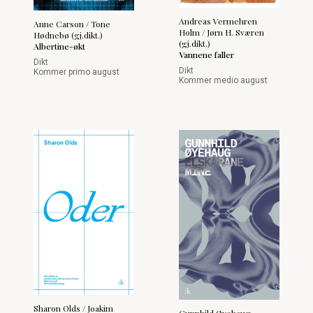
Andreas Vermehren
Anne Carson / Tone
Holm / Jørn H. Sværen
Hødnebø (gj.dikt.)
(gj.dikt.)
Albertine-økt
Vannene faller
Dikt
Dikt
Kommer primo august
Kommer medio august
Sharon Olds / Joakim