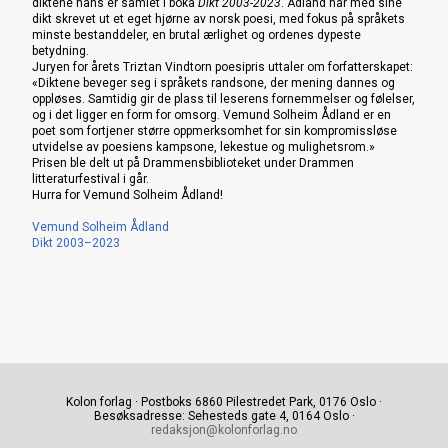
diktene hans er samlet i boka
Dikt 2003-2023
. Ådland har med sine
dikt skrevet ut et eget hjørne av norsk poesi, med fokus på språkets
minste bestanddeler, en brutal ærlighet og ordenes dypeste
betydning.
Juryen for årets Triztan Vindtorn poesipris uttaler om forfatterskapet:
«Diktene beveger seg i språkets randsone, der mening dannes og
oppløses. Samtidig gir de plass til leserens fornemmelser og følelser,
og i det ligger en form for omsorg. Vemund Solheim Ådland er en
poet som fortjener større oppmerksomhet for sin kompromissløse
utvidelse av poesiens kampsone, lekestue og mulighetsrom.»
Prisen ble delt ut på Drammensbiblioteket under Drammen
litteraturfestival i går.
Hurra for Vemund Solheim Ådland!
Vemund Solheim Ådland
Dikt 2003–2023
Kolon forlag · Postboks 6860 Pilestredet Park, 0176 Oslo ·
Besøksadresse: Sehesteds gate 4, 0164 Oslo ·
redaksjon@kolonforlag.no