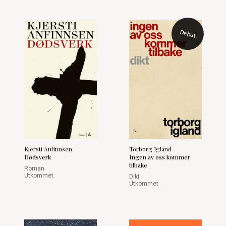
Debut
Kjersti Anfinnsen
Torborg Igland
Dødsverk
Ingen av oss kommer
tilbake
Roman
Utkommet
Dikt
Utkommet