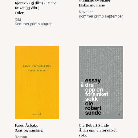
Gunnhild Øyehaug
Kjørsvik (gj.dikt.) / Endre
Elskarane mine
Ruset (gj.dikt.)
Noveller
Oder
Kommer primo september
Dikt
Kommer primo august
Fatou Åsbakk
Ole Robert Sunde
Sans og samling
Å dra opp en forsinket
sokk
Roman