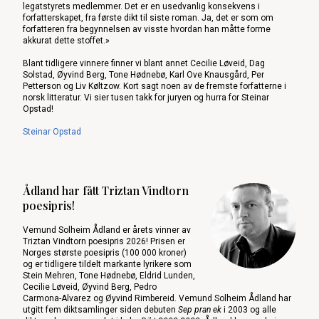
legatstyrets medlemmer. Det er en usedvanlig konsekvens i
forfatterskapet, fra første dikt til siste roman. Ja, det er som om
forfatteren fra begynnelsen av visste hvordan han måtte forme
akkurat dette stoffet.»
Blant tidligere vinnere finner vi blant annet Cecilie Løveid, Dag
Solstad, Øyvind Berg, Tone Hødnebø, Karl Ove Knausgård, Per
Petterson og Liv Køltzow. Kort sagt noen av de fremste forfatterne i
norsk litteratur. Vi sier tusen takk for juryen og hurra for Steinar
Opstad!
Steinar Opstad
Ådland har fått Triztan Vindtorn
poesipris!
Vemund Solheim Ådland er årets vinner av
Triztan Vindtorn poesipris 2026! Prisen er
Norges største poesipris (100 000 kroner)
og er tidligere tildelt markante lyrikere som
Stein Mehren, Tone Hødnebø, Eldrid Lunden,
Cecilie Løveid, Øyvind Berg, Pedro
Carmona-Alvarez og Øyvind Rimbereid. Vemund Solheim Ådland har
utgitt fem diktsamlinger siden debuten
Sep pran ek
i 2003 og alle