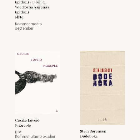
(gj.dikt.) / Bjørn C.
Wiedlocha Aagenæs
(gj.dikt.)
Flyte
Kommer medio
september
Cecilie Løveid
Piggeple
Stein Sørensen
Dikt
Dødeboka
Kommer ultimo oktober