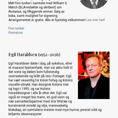
Møt Finn Iunker i samtale med
William S.
Mørch (BLA-redaktør og skribent) om
Romanse
, og tllliggende emner. Salg av
boka, samt mulighet for signering.
Arrangementet er gratis. Alle er hjertelig velkommen!
Les mer her
!
Finn Iunker
Romanse
Egil Haraldsen (1952–2026)
Egil Haraldsen døde i dag, på sykehus, etter
et massivt hjerteinfarkt. Han var aktiv helt til
det siste og døden kom fullstendig
overraskende og brått på oss i forlaget. Egil
har vært vesentlig for Kolon forlag og Kolons
visuelle uttrykk. Han designet Kolons mal
og logo i 1995, og var Kolons
hoveddesigner i alle år etter det. Egil var
også en meget bra mann, en god venn og
nær samarbeidspartner med stor litterær og
kunstnerisk innsikt og vilje, menneskelig
klokskap, en samtalens mester med mye humor, presist vidd og
briljante observasjoner.