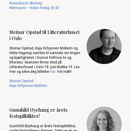
Runa Borch Skolseg
Memoarer – Kolon forlag 30 år!
Steinar Opstad til Litteraturhuset
i Oslo
Steinar Opstad, Kaja Schjerven Mollerin og
Hilde Hagerup samles til samtale om krigen
og kjærligheten i Gunvor Hofmos liv og
litteratur. Seansen finner sted på
Litteraturhuset i Oslo 18. juni klokka 19. Les
mer og sikre deg billetter
her
. Vel møtt!
Steinar Opstad
Kaja Schjerven Mollerin
Gunnhild Øyehaug er årets
festspilldikter!
Gunnhild Øyehaug er årets festspilldikter,
under festspillene i Bergen. Dette er en av