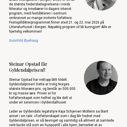
de største hedersbetegnelsene i norsk
litteratur og innebærer to dagers intenst
program, med festdikteren i sentrum
omkranset av mange inviterte forfattere.
Festspilldikterprogrammet finner sted 21. og 22. mai 2026 på
Litteraturhuset i Bergen. Nøyaktig program vil bli kunngjort! Alle er
hjertelig velkommen!
Gunnhild Øyehaug
Steinar Opstad får
Gyldendalprisen!!
Steinar Opstad har nettopp blitt tildelt
Gyldendalprisen! Dette er trolig Norges
største litterære pris, og består av 500 000
kr og masse ære. Prisen er for
forfatterskapet som helhet og ble delt ut
under en seremoni i Gyldendalhuset.
Leder av Gyldendals legatstyre Kaja Schjerven Mollerin sa blant
annet i sin tale: «Forfatterskapet som i dag blir hedret med
Gyldendalprisen, er så bevinget og samtidig så allment at samlede
verk burde stå som en huspostill i alle hjem, bemerket et av