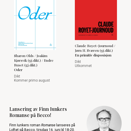
Claude Royet-Journoud /
Jørn H. Sværen (gj.dikt.)
En primitiv disposisjon
Sharon Olds / Joakim
Kjørsvik (gj.dikt.) / Endre
Dikt
Ruset (gj.dikt.)
Utkommet
Oder
Dikt
Kommer primo august
Lansering av Finn Iunkers
Romanse på Becco!
Finn Iunkers roman
Romanse
lanseres på
Loftet på Becco,
tirsdag 16. juni kl 18-20
.