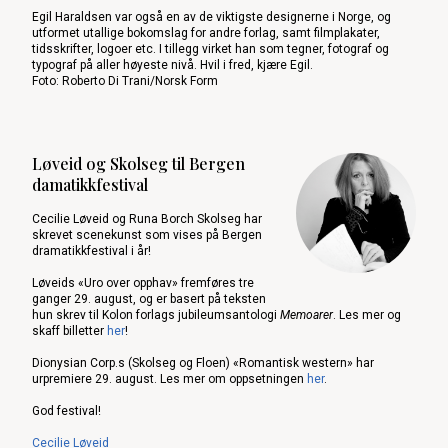
Egil Haraldsen var også en av de viktigste designerne i Norge, og
utformet utallige bokomslag for andre forlag, samt filmplakater,
tidsskrifter, logoer etc. I tillegg virket han som tegner, fotograf og
typograf på aller høyeste nivå. Hvil i fred, kjære Egil.
Foto: Roberto Di Trani/Norsk Form
Løveid og Skolseg til Bergen
damatikkfestival
Cecilie Løveid og Runa Borch Skolseg har
skrevet scenekunst som vises på Bergen
dramatikkfestival i år!
Løveids «Uro over opphav» fremføres tre
ganger 29. august, og er basert på teksten
hun skrev til Kolon forlags jubileumsantologi
Memoarer
. Les mer og
skaff billetter
her
!
Dionysian Corp.s (Skolseg og Floen) «Romantisk western» har
urpremiere 29. august. Les mer om oppsetningen
her
.
God festival!
Cecilie Løveid