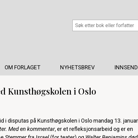
OM FORLAGET
NYHETSBREV
INNSEND
ed Kunsthøgskolen i Oslo
eid i disputas på Kunsthøgskolen i Oslo mandag 13. januar
ter. Med en kommentar
, er et refleksjonsarbeid og er en
ne
Stemmer fra Israel
(for teater) og
Walter Benjamins død 