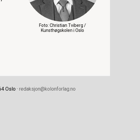
Foto: Christian Tviberg /
Kunsthøgskolen i Oslo
64 Oslo ·
redaksjon@kolonforlag.no