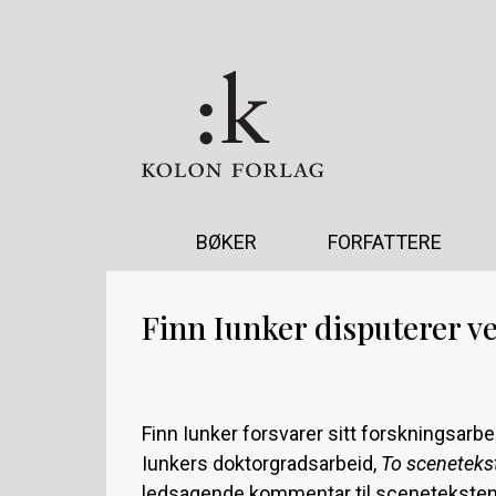
BØKER
FORFATTERE
Finn Iunker disputerer v
Finn Iunker forsvarer sitt forskningsarb
Iunkers doktorgradsarbeid,
To sceneteks
ledsagende kommentar til scenetekste