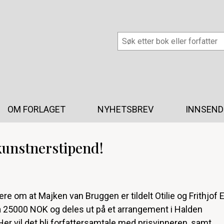
OM FORLAGET
NYHETSBREV
INNSEND
kunstnerstipend!
re om at Majken van Bruggen er tildelt Otilie og Frithjof E
å 25000 NOK og deles ut på et arrangement i Halden
Her vil det bli forfattersamtale med prisvinneren, samt