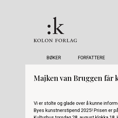
BØKER
FORFATTERE
Majken van Bruggen får 
Vi er stolte og glade over å kunne informe
Byes kunstnerstipend 2025! Prisen er p
Kulturhus torsdag 28. august klokka 18. 