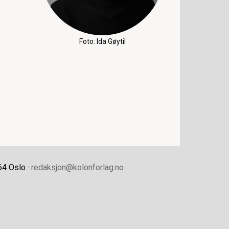
Foto: Ida Gøytil
64 Oslo ·
redaksjon@kolonforlag.no