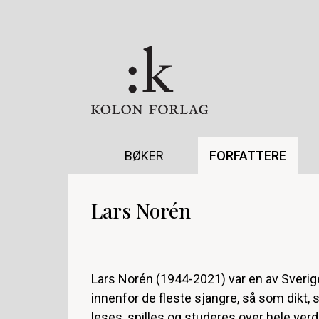
BØKER
FORFATTERE
Lars Norén
Lars Norén (1944-2021) var en av Sverig
innenfor de fleste sjangre, så som dikt,
leses, spilles og studeres over hele verd