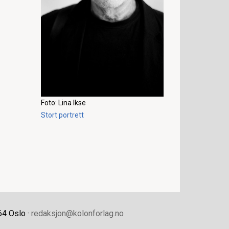
Foto: Lina Ikse
Stort portrett
64 Oslo ·
redaksjon@kolonforlag.no