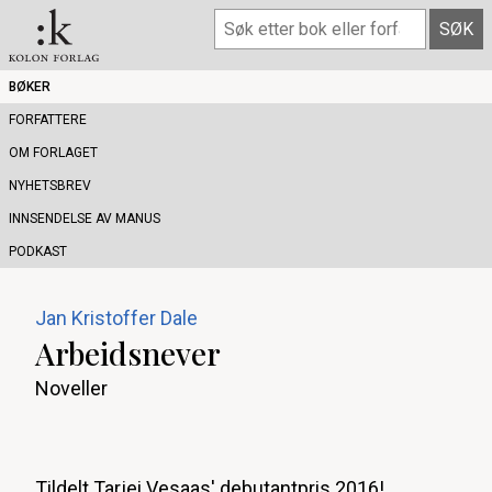
BØKER
FORFATTERE
OM FORLAGET
NYHETSBREV
INNSENDELSE AV MANUS
PODKAST
Jan Kristoffer Dale
Arbeidsnever
Noveller
Tildelt Tarjei Vesaas' debutantpris 2016!