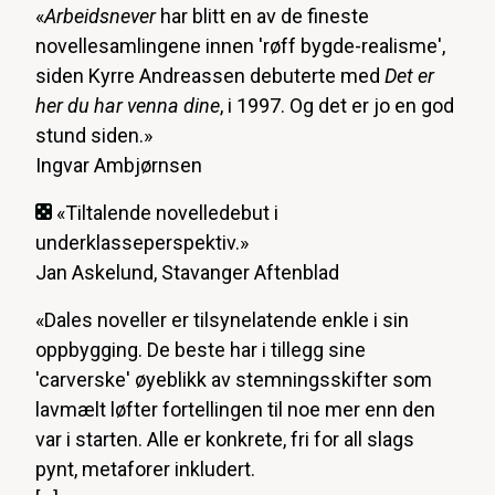
«
Arbeidsnever
har blitt en av de fineste
novellesamlingene innen 'røff bygde-realisme',
siden Kyrre Andreassen debuterte med
Det er
her du har venna dine
, i 1997. Og det er jo en god
stund siden.»
Ingvar Ambjørnsen
«Tiltalende novelledebut i
underklasseperspektiv.»
Jan Askelund, Stavanger Aftenblad
«Dales noveller er tilsynelatende enkle i sin
oppbygging. De beste har i tillegg sine
'carverske' øyeblikk av stemningsskifter som
lavmælt løfter fortellingen til noe mer enn den
var i starten. Alle er konkrete, fri for all slags
pynt, metaforer inkludert.