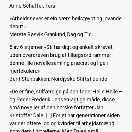
Anne Schäffer, Tara
«Arbeidsnever er ein særs heilstøypt og lovande
debut.»
Merete Røsvik Granlund, Dag og Tid
5 av 6 stjerner «Stilfærdigt og enkelt skrevet
uden overdreven brug af tillægsord rammer
denne lille novellesamling præcist og lige i
hjertekulen.»
Bent Stenbakken, Nordjyske Stiftstidende
«De er fine, stilfærdige på den fede, Helle Helle –
og Peder Frederik Jensen-agtige måde, disse
små noveller af den norske forfatter Jan
Kristoffer Dale. [...] For et par generationer siden
var der oftere job og kvinder til arbejdsmænd
som dem i novellerne. Men Dales små