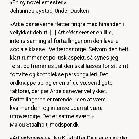
«En ny novellemester.»
Johannes Jystad, Under Dusken
«Arbejdsnæverne fletter fingre med hinanden i
vellykket debut. [...]
Arbeidsnever
er en lille,
intens samling af fortællinger om den lavere
sociale klasse i Velfærdsnorge. Selvom den helt
klart rummer et politisk aspekt, så synes jeg
først og fremmest, at den skal læses for sit ømt
fortalte og komplekse persongalleri. Det
ordknappe sprog er en af de væsentligste
faktorer, der gør Arbeidsnever vellykket.
Fortællingerne er rørende uden at være
kvalmende – og intense uden at være
utroværdige. Det er satme svært.»
Malou Staalholt, modspor.dk
«
Arbeidsnever
av Jan Kristoffer Dale er en veldig