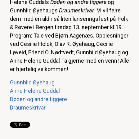
Helene Guddals
Døden og andre tiggere
og
Gunnhild Øyehaugs
Draumeskrivar
! Vi vil feire
dem med en aldri så liten lanseringsfest på Folk
& Røvere i Bergen tirsdag 13. september kl 19.
Program: Tale ved Bjørn Aagenæs. Opplesninger
ved Cesilie Holck, Olav R. Øyehaug, Cecilie
Løveid, Erlend O. Nødtvedt, Gunnhild Øyehaug og
Anne Helene Guddal Ta gjerne med en venn! Alle
er hjertelig velkommen!
Gunnhild Øyehaug
Anne Helene Guddal
Døden og andre tiggere
Draumeskrivar