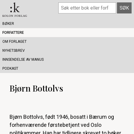
BØKER
FORFATTERE
OM FORLAGET
NYHETSBREV
INNSENDELSE AV MANUS
PODKAST
Bjørn Bottolvs
Bjørn Bottolvs, født 1946, bosatt i Bærum og
forhenværende førstebetjent ved Oslo
politikammer. Han har tidligere skrevet to bøker